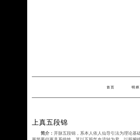
Skip
to
content
首页
明师
上真五段锦
简介：
开脉五段锦，系本人依人仙导引法为理论基
更简要但更具系统性，其以五脏气血流转为君，以脏腑