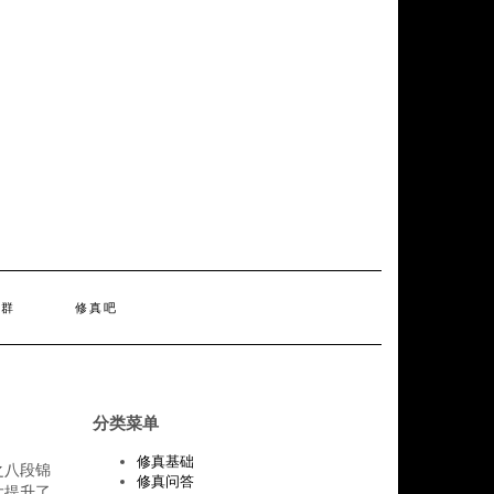
天群
修真吧
分类菜单
修真基础
之八段锦
修真问答
大提升了