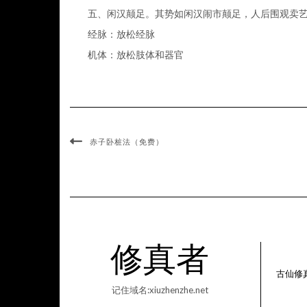
五、闲汉颠足。
其势如闲汉闹市颠足，人后围观卖
经脉：放松经脉
机体：放松肢体和器官
赤子卧桩法（免费）
修真者
古仙修
记住域名:xiuzhenzhe.net