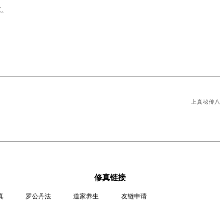
艺。
上真秘传
修真链接
真
罗公丹法
道家养生
友链申请