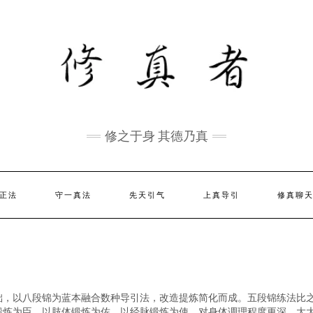
修之于身 其德乃真
正法
守一真法
先天引气
上真导引
修真聊
础，以八段锦为蓝本融合数种导引法，改造提炼简化而成。五段锦练法比
锻炼为臣、以肢体锻炼为佐，以经脉锻炼为使，对身体调理程度更深，大