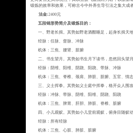
锻炼的效率和效果，可称古今中外养生导引法之集大成
法金:
2400元
五段锦形势简介及锻炼目的：
一、野老长揖。
其势如野老酒酣睡足，起身长揖天
经脉：任脉、督脉、冲脉
机体：三焦、腰肾、脏腑
二、书生望月。
其势如书生月下读书，忽然回头望
经脉：阴维、阳维、阴跷、阳跷、带脉、冲脉
机体：三焦、脊椎、颈肩、肺脏、脏腑、五官、情
三、义士挥拳。
其势如义士庭中挥拳，格开众人围
经脉：冲脉、带脉、阴维、阳维、阴跷、阳跷
机体：三焦、脾胃、肝胆、肺脏、脊椎、脏腑
四、小儿观蚁。
其势如小儿堂前观蚁，俯身目随蚁
经脉：所有经脉
机体：三焦、心脏、肺脏、脏腑