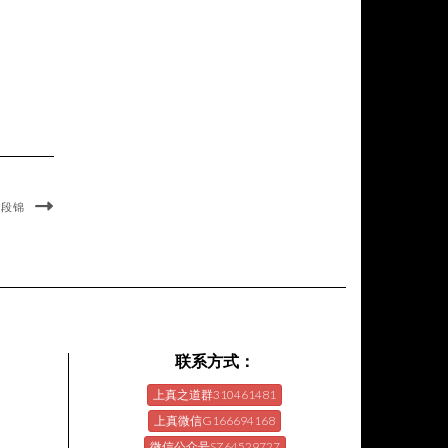
八段锦
联系方式：
上真之道群310461481
上真微信G166694168
微信公众号SZ64529727