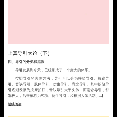
上真导引大论（下）
四、导引的分类和流派
导引发展到今天，已经形成了一个庞大的体系。
按照导引的具体方法，导引可以分为呼吸导引、按跷导
引、音诀导引、肢体导引、仿生导引、意念导引。其中按跷导
引逐渐发展为按摩拍打，音诀导引大半失传，而意念导引，弊
端极大，后来被称为气功。仿生导引，和根据人体活动[……]
继续阅读