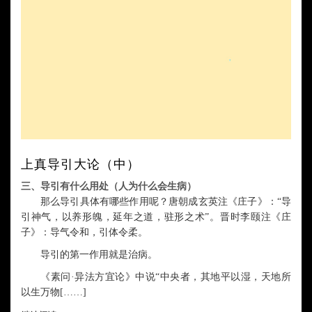
上真导引大论（中）
三、导引有什么用处（人为什么会生病）
那么导引具体有哪些作用呢？唐朝成玄英注《庄子》：
“导
引神气，以养形魄，延年之道，驻形之术”。晋时
李颐注
《庄
子》：
导气令和
，
引体令柔
。
导引的第一作用就是治病。
《素问
·异法方宜论》中说“中央者，其地平以湿，天地所
以生万物[……]