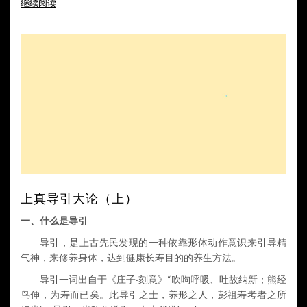
继续阅读
上真导引大论（上）
一、什么是导引
导引，是上古先民发现的一种依靠形体动作意识来引导精
气神，来修养身体，达到健康长寿目的的养生方法。
导引一词
出自于
《庄子
·
刻意》
“
吹呴呼吸、吐故纳新
；
熊经
鸟伸，为寿而已矣。此导引之士，养形之人，彭祖寿考者之所