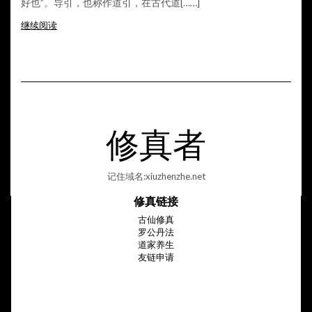
好也
”
。
导引，也称作道引，在古代道[……]
继续阅读
修真者
记住域名:xiuzhenzhe.net
修真链接
古仙修真
罗公丹法
道家养生
友链申请