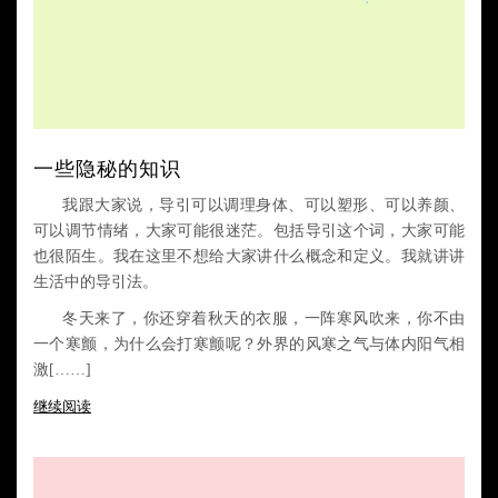
一些隐秘的知识
我跟大家说，导引可以调理身体、可以塑形、可以养颜、
可以调节情绪，大家可能很迷茫。包括导引这个词，大家可能
也很陌生。我在这里不想给大家讲什么概念和定义。我就讲讲
生活中的导引法。
冬天来了，你还穿着秋天的衣服，一阵寒风吹来，你不由
一个寒颤，为什么会打寒颤呢？外界的风寒之气与体内阳气相
激[……]
继续阅读