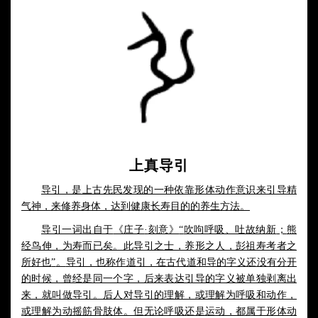
上真导引
导引，是上古先民发现的一种依靠形体动作意识来引导精
气神，来修养身体，达到健康长寿目的的养生方法。
导引一词
出自于
《庄子
·
刻意》
“
吹呴呼吸、吐故纳新
；
熊
经鸟伸，为寿而已矣。此导引之士，养形之人，彭祖寿考者之
所好也
”
。
导引，也称作道引，在古代道和导的字义还没有分开
的时候，曾经是同一个字，后来表达引导的字义被单独剥离出
来，就叫做导引。后人对导引的理解，或理解为呼吸和动作，
或理解为动摇筋骨肢体。但无论呼吸还是运动，都属于形体动