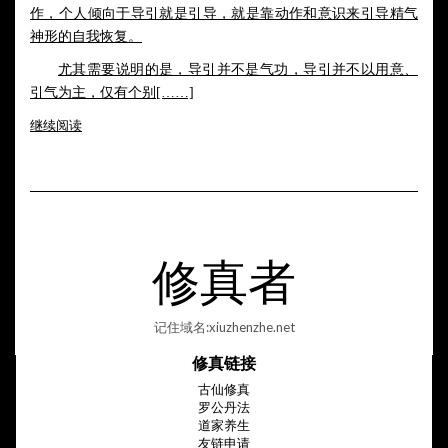
作，个人倾向于导引就是引导，就是靠动作和意识来引导精气
神形的自我恢复。
尤其需要说明的是，导引并不是气功，导引并不以用意、
引气为主，仅有个别[……]
继续阅读
修真者
记住域名:xiuzhenzhe.net
修真链接
古仙修真
罗公丹法
道家养生
友链申请