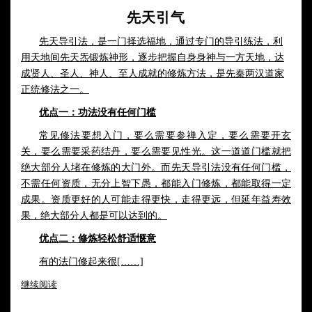
先天引气
先天导引法，是一门择选福地，通过专门的导引练法，利
用天地间先天炁锻炼神形，逐步把握自身身神与一方天地，达
成贤人、圣人、神人、至人成就的修炼方法，是先秦两汉道家
正统修法之一。
优点
一：功法没有任何门槛
常见修法要想入门，要么需要参禅入定，要么需要开玄
关，要么需要采药结丹，要么需要见性光。这一道道门槛就把
绝大部分人堵在修炼的大门外。而先天导引法没有任何门槛，
不
需任何资质，无分上智下愚，
都能入门修炼，都能取得一定
成果。资质更好的人可能走得更快，走得更远，但延年益寿效
果，绝大部分人都是可以达到的。
优点二：修炼轻松舒适惬意
有的法门修起来很[……]
继续阅读