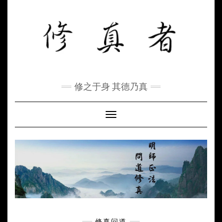
Skip
to
content
修之于身 其德乃真
Toggle Navigation
修真问道