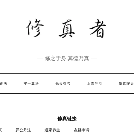
修之于身 其德乃真
正法
守一真法
先天引气
上真导引
修真聊
修真链接
真
罗公丹法
道家养生
友链申请