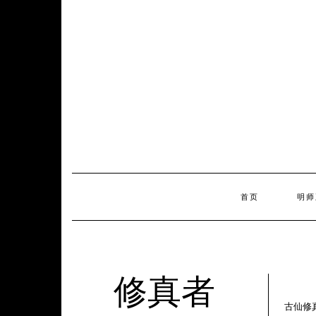
Skip
to
content
首页
明师
修真者
古仙修