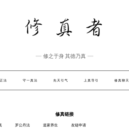
修之于身 其德乃真
正法
守一真法
先天引气
上真导引
修真聊
修真链接
真
罗公丹法
道家养生
友链申请