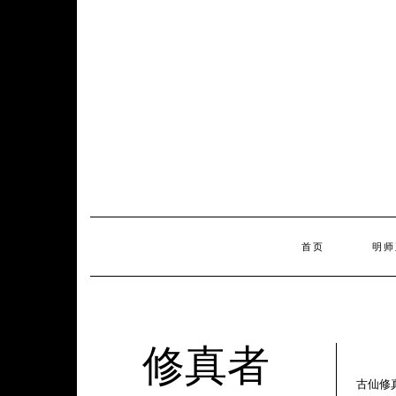
Skip
to
content
首页
明师
修真者
古仙修