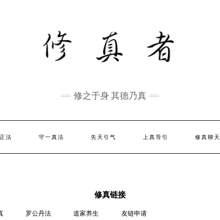
修之于身 其德乃真
正法
守一真法
先天引气
上真导引
修真聊
修真链接
真
罗公丹法
道家养生
友链申请