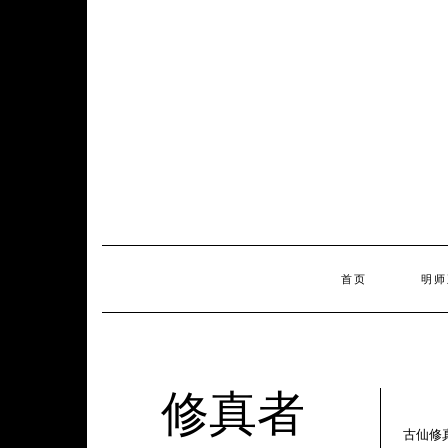
Skip
to
content
首页
明师
修真者
古仙修