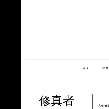
Skip
to
content
首页
明师
修真者
古仙修