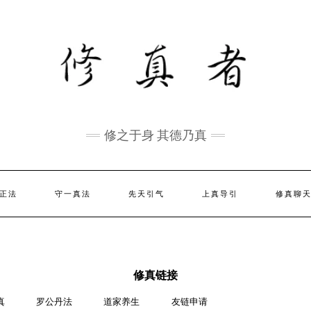
修之于身 其德乃真
正法
守一真法
先天引气
上真导引
修真聊
修真链接
真
罗公丹法
道家养生
友链申请