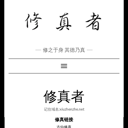
Skip
to
content
修之于身 其德乃真
Toggle Navigation
修真者
记住域名:xiuzhenzhe.net
修真链接
古仙修真