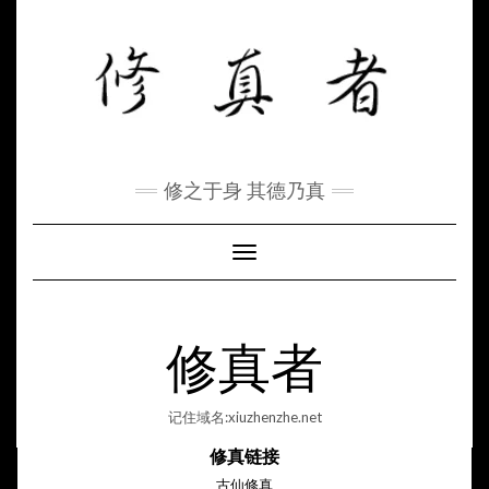
Skip
to
content
修之于身 其德乃真
Toggle Navigation
修真者
记住域名:xiuzhenzhe.net
修真链接
古仙修真