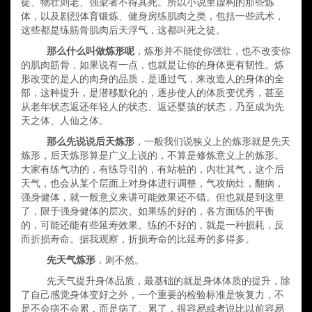
徒、物壮则老、强梁者不得其死
。
所以小说里虚构的那些炼
体，以及剧烈体育锻炼、健身房练肌肉之类，包括一些武术，
这些都是练筋骨肌肉后天浮气
，
这都叫死之徒。
那么什么叫做炼形呢
，炼形并不能使你强壮，也不改变你
的肌肉筋骨，如果说有一点，也就是
让
你的身体更有韧性。
炼
形
改变的是人的肉身的品质，是通过气，来改造人的身体的全
部，这种提升，是潜移默化的，逐步使人的体质变优秀，甚至
从老年状态返还年轻人的状态、返还婴孩的状态，乃至成为先
天之体、人仙之体。
那么先说说后天炼形
，一般我们说狭义上的炼形就是先天
炼形，后天炼形算是广义上说的，不算是修炼意义上的炼形。
大家有练气功的，有练导引的，有站桩的，内壮其气，这个后
天气，也会从某个层面上对身体进行调整，气攻病灶，翻病，
强身健体，就一般意义来讲可能效果还不错。但也就是到这里
了，限于强身健体
的层次。
如果练的好的，各方面练的平衡
的，可能还能有些延寿效果。练的不好的，就是一种损耗，反
而折损寿命。据我观察，折损寿命的比延寿的多得多。
先天气炼形
，则不然。
先天气提升身体品质，最基础的就是身体体质的提升，除
了自己感觉身体变好之外，一个重要的检验标准是恢复力，不
是不会病不会累，而是病了、累了，很容易或者说比以前容易