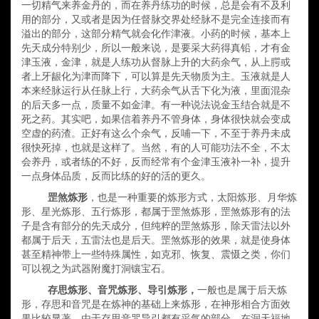
一切精气来养金丹的，而在养丹练功的时候，总是会有不及利
用的
部分，
又或者是因为任督脉交界处经脉不
是
完全连接而有
溢出的部分，这部分精气就会化作津液。小药的时候，基本上
先天成分特别少，所以一般来说，是要采大药得真铅，才有金
津玉液，金津，就是人练功从督脉上升的大药余气，从上腭或
者上牙龈化为津而降下，
可以算是先天物质为主。
玉液就是人
本来经脉运行从任脉上行，大药余气从舌下化为液，里面混杂
的后天多一点，质量不如金津。
有一种说法
说金玉结合就是不
死之药。其实吧，如果信着养丹不管身体，身体很快就会变成
空虚的药渣。正好有这么个余气，反哺一下，不至于养丹未成
很快死掉，也就是这样了。当然，有的人可能功法不全，不太
会养丹，或者练的不好，反而经常有个金津玉液补一补，提升
一点身体品质，反而比练的好的活的更久。
罡煞炼形
，也是一种重要的炼形方式，太阳炼形、
月华
炼
形、星光炼形、五行炼形，都属于罡煞炼形，罡煞炼形有的法
子是含有部分的先天成分，但纯粹的罡煞炼形，除天雷法以外
都属于后天，五雷法也是后天。罡煞炼形的效果，就是使身体
甚至精神带上一些特殊属性，如克邪、恢复、震慑之类，你们
可以视之为武器
附魔
打洞镶宝石。
存思炼形、音咒炼形、导引炼形，
一般也是属于后天炼
形，存思和音咒是在炼神的基础上来炼形，在神形相合方面效
果比较显著。由于存思音咒导引都有采气的部分，在洞天福地