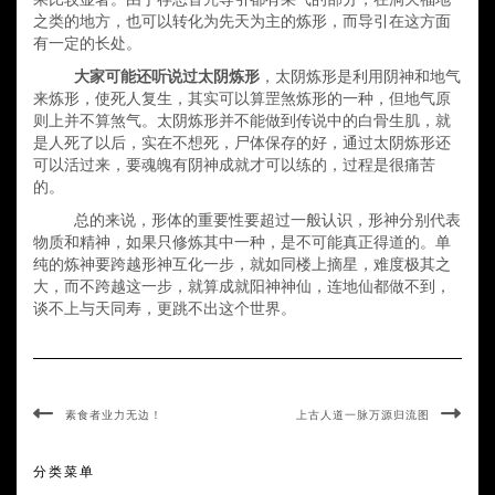
之类的地方，也可以转化为先天为主的炼形，而导引在这方面
有一定的长处。
大家可能还听说过太阴炼形
，太阴炼形是利用阴神和地气
来炼形，使死人复生，其实可以算罡煞炼形的一种，但地气原
则上并不算煞气。
太阴炼形并不能做到传说中的白骨生肌，就
是人死了以后，实在不想死，尸体保存的好，通过太阴炼形还
可以活过来，要魂魄有阴神成就才可以练的，过程是很痛苦
的。
总的来说，形体的重要性
要
超过一般认识，形神分别代表
物质和精神，如果只修炼其中一种，是不可能真正得道的。单
纯的炼神要跨越形神互化一步
，
就如同楼上摘星，难度极其之
大，而不跨越这一步，就算成就阳神神仙，连地仙都做不到，
谈不上与天同寿，更跳不出这个世界。
素食者业力无边！
上古人道一脉万源归流图
分类菜单