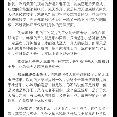
恢复。靠后天卫气顶着的所谓外邪不侵，其实还是后天模式，
粗放的高能源消耗模式。先天炼形，就是从后天健康模式向先
天健康模式转变，就是从粗放型管理模式向集约型、精细型管
理模式转变。
先天气炼形也会经历一轮又一轮不同层次的翻病
根，不过要比后天气翻到身体的更深层面。
先天炼形
中期的目的就是为了达到金筋玉骨，血化白膏，
肌肉若一
。
终极的目的就是形神同质。只有炼形、炼神都达到
一定层次，形神相合，才能达成至人、真人的成就。如果只是
炼形或者炼神都是不成的，炼形或者能长寿，炼神有的号称长
生，但只是名为长生，
实际上并不能做到
长生。
收敛炼形是先天炼形的一种方式，是将所得先天气散布到
全身，化为先天之精与肉身相合。
然后说说金玉炼形
，也就是
很多人
吹牛逼吹破了天的金
津
玉液
炼形。
以前的文章里提过一次，说这个金
津
玉液炼形是属
于小炼形
。
小炼形的意思，就是说
，
你不能说他不是炼形，但
是说他是炼形吧，又有点
名不副实
。这个金玉炼形，是介于先
天后天之间，有点先天的性质，又差着一些。最关键的还不是
质量，而是
数量上
远远不够。
大家知道，发为血余、牙为骨余、甲为筋余，这个金津玉
液，其实就是气余。为什么这么说呢？丹法是要
聚集
内外所得