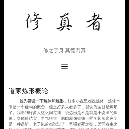
Skip
to
content
修之于身 其德乃真
Toggle Navigation
道家炼形概论
首先要说一下
炼体和炼形
，好多小说里都说炼体
，
炼体本
来是一个虚构的概念，但是好多人看多了，就
认为
这就是炼形
了。
我遇到好多人这么问过我，说炼形是不是就是小说
里
的炼
体，身体很结实，力气很大，肌肉就像钢铁一样？其实这完全
是一种误解，老子以前都说过了，坚强者死之徒，柔弱者生之