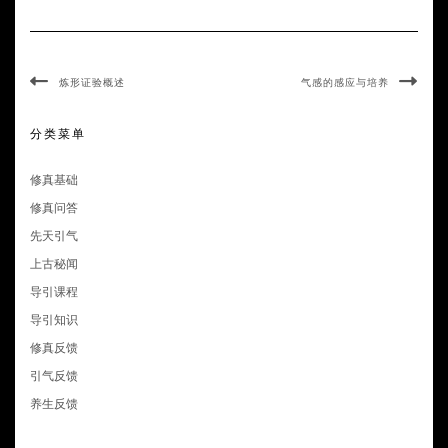
炼形证验概述
气感的感应与培养
分类菜单
修真基础
修真问答
先天引气
上古秘闻
导引课程
导引知识
修真反馈
引气反馈
养生反馈