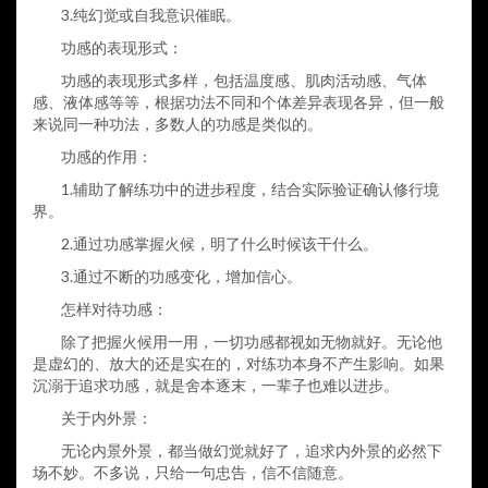
3.
纯幻觉或自我意识催眠。
功感的表现形式：
功感的表现形式多样，包括温度感、肌肉活动感、气体
感、液体感等等，根据功法不同和个体差异表现各异，但一般
来说同一种功法，多数人的功感是类似的。
功感的作用：
1.
辅助了解练功中的进步程度，结合实际验证确认修行境
界。
2.
通过功感掌握火候，明了什么时候该干什么。
3.
通过不断的功感变化，增加信心。
怎样对待功感：
除了把握火候用一用，一切功感都视如无物就好。无论他
是虚幻的、放大的还是实在的，对练功本身不产生影响。如果
沉溺于追求功感，就是舍本逐末，一辈子也难以进步。
关于内外景：
无论内景外景，都当做幻觉就好了，追求内外景的必然下
场不妙。不多说，只给一句忠告，信不信随意。