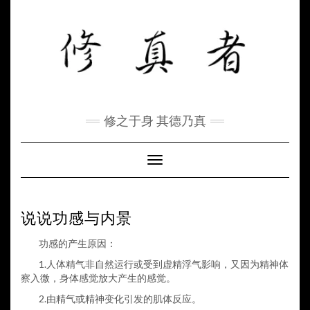
Skip
to
content
修之于身 其德乃真
Toggle Navigation
说说功感与内景
功感的产生原因：
1.
人体精气非自然运行或受到虚精浮气影响，又因为精神体
察入微，身体感觉放大产生的感觉。
2.
由精气或精神变化引发的肌体反应。