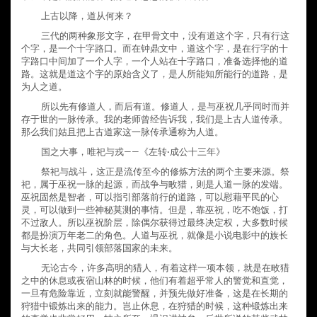
上古以降，道从何来？
三代的两种象形文字，在甲骨文中，没有道这个字，只有行这
个字，是一个十字路口。而在钟鼎文中，道这个字，是在行字的十
字路口中间加了一个人字，一个人站在十字路口，准备选择他的道
路。这就是道这个字的原始含义了，是人所能知所能行的道路，是
为人之道。
所以先有修道人，而后有道。修道人，是与巫祝几乎同时而并
存于世的一脉传承。我的老师曾经告诉我，我们是上古人道传承。
那么我们姑且把上古道家这一脉传承通称为人道。
国之大事，唯祀与戎——《左转·成公十三年》
祭祀与战斗，这正是流传至今的修炼方法的两个主要来源。祭
祀，属于巫祝一脉的起源，而战争与畋猎，则是人道一脉的发端。
巫祝固然是智者，可以指引部落前行的道路，可以慰藉平民的心
灵，可以做到一些神秘莫测的事情。但是，靠巫祝，吃不饱饭，打
不过敌人。所以巫祝阶层，除偶尔获得过最终决定权，大多数时候
都是扮演万年老二的角色。人道与巫祝，就像是小说电影中的族长
与大长老，共同引领部落国家的未来。
无论古今，许多高明的猎人，有着这样一项本领，就是在畋猎
之中的休息或夜宿山林的时候，他们有着超乎常人的警觉和直觉，
一旦有危险靠近，立刻就能警醒，并预先做好准备，这是在长期的
狩猎中锻炼出来的能力。岂止休息，在狩猎的时候，这种锻炼出来