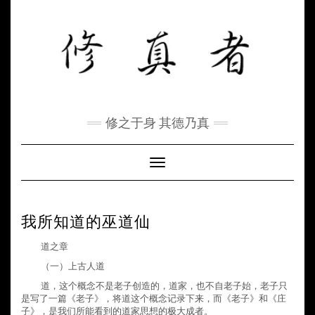
Skip
to
content
修之于身 其德乃真
Toggle Navigation
我所知道的巫道仙
道之章
（一）上古人道
道，这个概念不是老子创造的，道家，也不自老子始，老子只
是写了一篇《老子》，将道这个概念记录下来，而《老子》和《庄
子》，是我们所能看到的道家思想的极大成者。