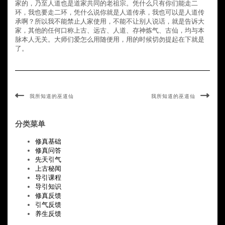
家的，乃至人道也是道家共同的老祖宗。凭什么只有你们能走二
环，我也要走二环，凭什么说你就是人道传承，我也可以是人道传
承啊？所以我不能禁止人家使用，不能不让别人说话，就是告诉大
家，其他的任何口称上古、远古、人道、存神炼气、古仙，均与本
脉本人无关。大师们爱怎么用随便用，用的时候切勿提起在下就是
了。
我所知道的巫道仙
我所知道的巫道仙
分类菜单
修真基础
修真问答
先天引气
上古秘闻
导引课程
导引知识
修真反馈
引气反馈
养生反馈