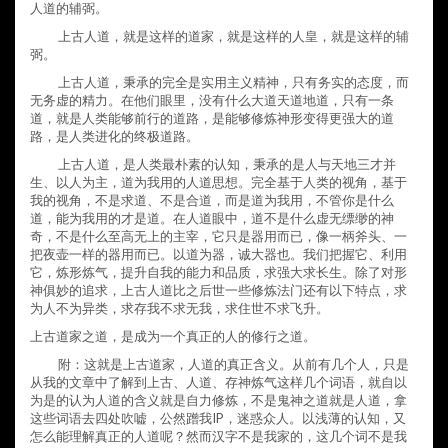
人道的辅弼。
上古人道，就是这样的道家，就是这样的人皇，就是这样的辅
弼。
上古人道，秉承的完全是实用主义精神，只有务实的态度，而
无务虚的精力。在他们眼里，没有什么大道天道地道，只有一条
道，就是人类能够前行的道路，是能够修炼神形变得更强大的道
路，是人类进化的终极道路。
上古人道，是人类最朴素的认知，秉承的是人与天地三才并
生、以人为主，道为我用的人道思想。完全基于人类的视角，基于
我的视角，不是求道、不是合道，而是道为我用，不管你是什么
道，能为我用的才是道。在人道眼中，道不是什么虚无缥缈的神
奇，不是什么至高无上的主宰，它只是器用而已，像一柄斧头、一
把夜壶一样的器用而已。以道为器，诚大器也。我们把握它、利用
它，炼形炼气，提升自我的能力和品质，求强大求长生。除了对形
神俱妙的追求，上古人道比之后世一些修炼法门还有以下特点，求
为人不为异类，求存我不求无我，求住世不求飞升。
上古道家之道，是成为一个真正的人的修行之道。
附：这就是上古道家，人道的真正含义。从前有几个人，只是
从我的文章中了解到上古、人道、存神炼气这样几个词语，就自以
为是的认为人道的含义就是自力修炼，不是鬼神之道就是人道，拿
这些词语去四处吹嘘，公然蹭我
IP
，迷惑众人。以浅薄的认知，又
怎么能理解真正的人道呢？然而汉字不是我家的，这几个词不是我