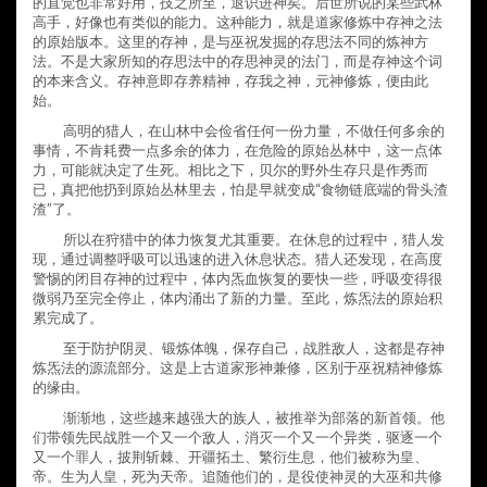
的直觉也非常好用，技之所至，退识进神矣。后世所说的某些武林
高手，好像也有类似的能力。这种能力，就是道家修炼中存神之法
的原始版本。这里的存神，是与巫祝发掘的存思法不同的炼神方
法。不是大家所知的存思法中的存思神灵的法门，而是存神这个词
的本来含义。存神意即存养精神，存我之神，元神修炼，便由此
始。
高明的猎人，在山林中会俭省任何一份力量，不做任何多余的
事情，不肯耗费一点多余的体力，在危险的原始丛林中，这一点体
力，可能就决定了生死。相比之下，贝尔的野外生存只是作秀而
已，真把他扔到原始丛林里去，怕是早就变成“食物链底端的骨头渣
渣”了。
所以在狩猎中的体力恢复尤其重要。在休息的过程中，猎人发
现，通过调整呼吸可以迅速的进入休息状态。猎人还发现，在高度
警惕的闭目存神的过程中，体内炁血恢复的要快一些，呼吸变得很
微弱乃至完全停止，体内涌出了新的力量。至此，炼炁法的原始积
累完成了。
至于防护阴灵、锻炼体魄，保存自己，战胜敌人，这都是存神
炼炁法的源流部分。这是上古道家形神兼修，区别于巫祝精神修炼
的缘由。
渐渐地，这些越来越强大的族人，被推举为部落的新首领。他
们带领先民战胜一个又一个敌人，消灭一个又一个异类，驱逐一个
又一个罪人，披荆斩棘、开疆拓土、繁衍生息，他们被称为皇、
帝。生为人皇，死为天帝。追随他们的，是役使神灵的大巫和共修