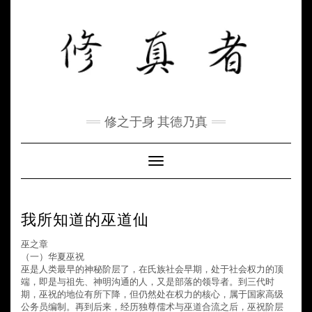
Skip
to
content
修之于身 其德乃真
Toggle Navigation
我所知道的巫道仙
巫之章
（一）华夏巫祝
巫是人类最早的神秘阶层了，在氏族社会早期，处于社会权力的顶
端，即是与祖先、神明沟通的人，又是部落的领导者。到三代时
期，巫祝的地位有所下降，但仍然处在权力的核心，属于国家高级
公务员编制。再到后来，经历独尊儒术与巫道合流之后，巫祝阶层