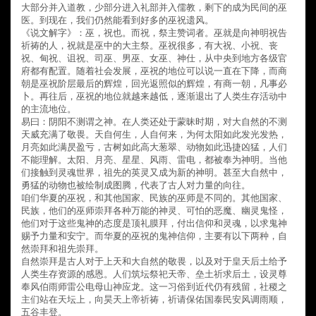
大部分并入道教，少部分进入礼部并入儒教，剩下的成为民间的巫
医。到现在，我们仍然能看到好多的巫祝遗风。
《说文解字》：巫，祝也。而祝，祭主赞词者。巫就是向神明祝告
祈祷的人，祝就是巫中的大主祭。巫祝很多，有大祝、小祝、丧
祝、甸祝、诅祝、司巫、男巫、女巫、神仕，从中央到地方各级官
府都有配置。随着社会发展，巫祝的地位可以说一直在下降，而商
朝是巫祝阶层最后的辉煌，回光返照似的辉煌，有商一朝，凡事必
卜。再往后，巫祝的地位就越来越低，逐渐退出了人类生存活动中
的主流地位。
易曰：阴阳不测谓之神。在人类还处于蒙昧时期，对大自然的不测
天威充满了敬畏。天自何生，人自何来，为何太阳如此发光发热，
月亮如此满昃盈亏，古树如此高大葱翠、动物如此迅捷凶猛，人们
不能理解。太阳、月亮、星星、风雨、雷电，都被奉为神明。当他
们接触到灵魂世界，祖先的英灵又成为新的神明。甚至大自然中，
勇猛的动物也被绘制成图腾，代表了古人对力量的向往。
咱们华夏的巫祝，和其他国家、民族的巫师是不同的。其他国家、
民族，他们的巫师崇拜各种万能的神灵、可怕的恶魔、幽灵鬼怪，
他们对于这些鬼神的态度是顶礼膜拜，付出信仰和灵魂，以求鬼神
赐予力量和安宁。而华夏的巫祝的鬼神信仰，主要有以下两种，自
然崇拜和祖先崇拜。
自然崇拜是古人对于上天和大自然的敬畏，以及对于皇天后土给予
人类生存资源的感恩。人们筑坛祭祀天帝、垒土祈求后土，设灵尊
奉风伯雨师雷公电母山神应龙。这一习俗到近代仍有残留，社稷之
主们站在天坛上，向昊天上帝祈祷，祈请保佑国泰民安风调雨顺，
五谷丰登。