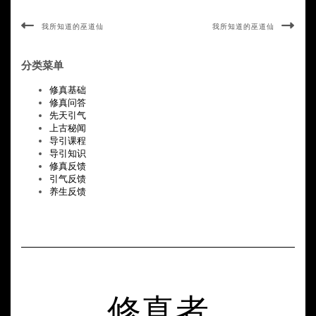
我所知道的巫道仙
我所知道的巫道仙
分类菜单
修真基础
修真问答
先天引气
上古秘闻
导引课程
导引知识
修真反馈
引气反馈
养生反馈
修真者