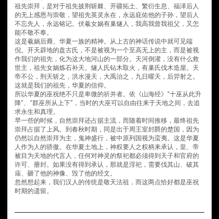
祖先崇拜，是对于祖先披荆斩棘、开疆拓土、繁衍生息、福泽后人
的无上感恩与崇敬，望祖先英灵永在，永远庇佑他的子孙，望后人
不忘先人，永远铭记。伏羲女娲有巢燧人，我高我曾我祖父，又怎
能不敬不奉。
这是羲娲后裔、华夏一族的精神。从上古的神话传说中就可见端
倪。开天辟地的盘古氏，不是被视为一个至高无上的主，而是被视
作我们的祖先，化为这大地河山的一部分。天河倒灌，没有什么救
世主，祖先女娲炼石补天。燧人氏钻木取火，有巢氏伐木造屋。天
帝不公，刑天斩之，洪水漫天，大禹治之，九日曜天，后羿射之。
这就是我们的祖先，华夏的信仰。
所以华夏的巫祝绝不只是卑微的祈并者。依《山海经》“十巫从此升
降”、“群巫所从上下”，当时的大巫可以自由往来于天地之间，去追
求永生和真理。
早一些的时候，自然崇拜还占据主流，而随着时间推移，最终祖先
崇拜占据了上风。到春秋时期，同是出于周王室封爵的楚国，因为
仍然以自然崇拜为主，鬼神盛行，被中原列国视为蛮夷。这是华夏
人作为人的骄傲。在华夏土地上，神权要人之权柄来承认，皇、帝
被目为天地的代言人，任何对神灵的祭祀都必须得到天子和官府的
许可、册封。如果没有得到承认，那就是淫祀，需要伐其山、破其
庙、砸了他的神像、毁了他的经文。
忽然想起来，我们汉人的传统是敬天法祖，而这两点恰好都是巫祝
时期的遗留。