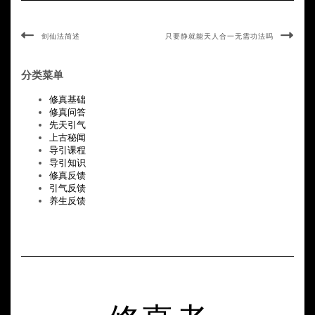
剑仙法简述
只要静就能天人合一无需功法吗
分类菜单
修真基础
修真问答
先天引气
上古秘闻
导引课程
导引知识
修真反馈
引气反馈
养生反馈