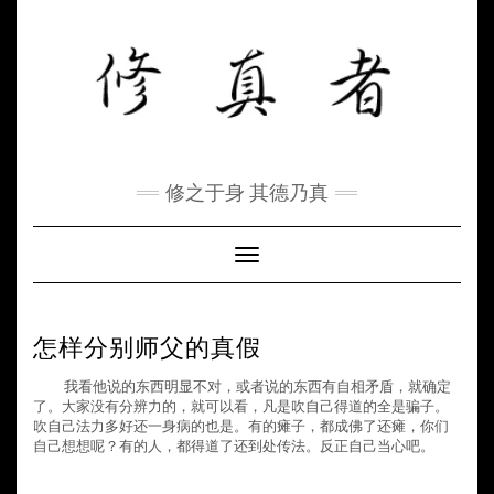
Skip
to
content
修之于身 其德乃真
Toggle Navigation
怎样分别师父的真假
我看他说的东西明显不对，或者说的东西有自相矛盾，就确定
了。大家没有分辨力的，就可以看，凡是吹自己得道的全是骗子。
吹自己法力多好还一身病的也是。有的瘫子，都成佛了还瘫，你们
自己想想呢？有的人，都得道了还到处传法。反正自己当心吧。