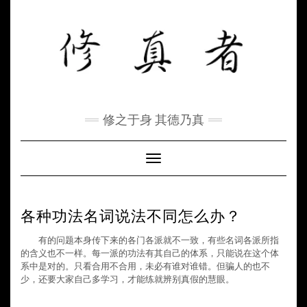
Skip
to
content
修之于身 其德乃真
Toggle Navigation
各种功法名词说法不同怎么办？
有的问题本身传下来的各门各派就不一致，有些名词各派所指
的含义也不一样。每一派的功法有其自己的体系，只能说在这个体
系中是对的。只看合用不合用，未必有谁对谁错。但骗人的也不
少，还要大家自己多学习，才能练就辨别真假的慧眼。