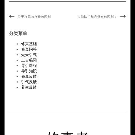
关于存思与存神的区别
古仙法门和丹道有何区别？
分类菜单
修真基础
修真问答
先天引气
上古秘闻
导引课程
导引知识
修真反馈
引气反馈
养生反馈