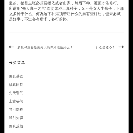
道的。都是主张必须要皈依或者出家，然后下种、灌顶才能修行。
所谓用“先天真一之气”给徒弟种上真种子，又不是女人生孩子，下那
么多种干什么。何况这下种灌顶带功什么的虽有些好处，也未必就
是好事，不过各有所求，各行前路。
胎息和辟谷是要先天境界才能做到么？
什么是道心？
分类菜单
修真基础
修真问答
先天引气
上古秘闻
导引课程
导引知识
修真反馈