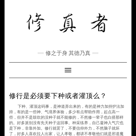
Skip
to
content
修之于身 其德乃真
Toggle Navigation
修行是必须要下种或者灌顶么？
下种、灌顶这码事，是神道弄出来的，有的是神力加持护法加
持，有的是一些神、气境界体验，多少有点帮助作用，起点高一
些，但并不是鼓吹的没种子就不能修的，不然修一辈子也白搭那样
的。好多派别没有先天种子这回事。种采练养，自己凝神入气穴也
是下种，非靠外加。修行就罢了，不要信仰外力，不然脑子就坏
了，好多人喜欢拉人出家，让人孝敬，都讲不孝敬他们就是邪道魔