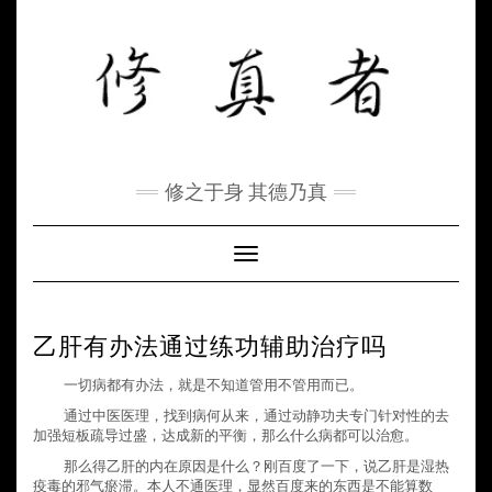
Skip
to
content
修之于身 其德乃真
Toggle Navigation
乙肝有办法通过练功辅助治疗吗
一切病都有办法，就是不知道管用不管用而已。
通过中医医理，找到病何从来，通过动静功夫专门针对性的去
加强短板疏导过盛，达成新的平衡，那么什么病都可以治愈。
那么得乙肝的内在原因是什么？刚百度了一下，说乙肝是湿热
疫毒的邪气瘀滞。本人不通医理，显然百度来的东西是不能算数