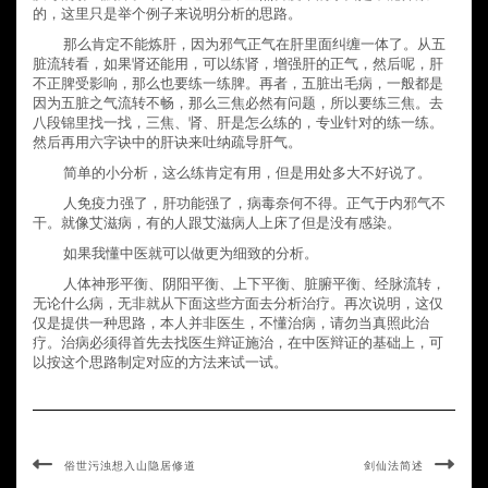
的，这里只是举个例子来说明分析的思路。
那么肯定不能炼肝，因为邪气正气在肝里面纠缠一体了。从五
脏流转看，如果肾还能用，可以练肾，增强肝的正气，然后呢，肝
不正脾受影响，那么也要练一练脾。再者，五脏出毛病，一般都是
因为五脏之气流转不畅，那么三焦必然有问题，所以要练三焦。去
八段锦里找一找，三焦、肾、肝是怎么练的，专业针对的练一练。
然后再用六字诀中的肝诀来吐纳疏导肝气。
简单的小分析，这么练肯定有用，但是用处多大不好说了。
人免疫力强了，肝功能强了，病毒奈何不得。正气于内邪气不
干。就像艾滋病，有的人跟艾滋病人上床了但是没有感染。
如果我懂中医就可以做更为细致的分析。
人体神形平衡、阴阳平衡、上下平衡、脏腑平衡、经脉流转，
无论什么病，无非就从下面这些方面去分析治疗。再次说明，这仅
仅是提供一种思路，本人并非医生，不懂治病，请勿当真照此治
疗。治病必须得首先去找医生辩证施治，在中医辩证的基础上，可
以按这个思路制定对应的方法来试一试。
俗世污浊想入山隐居修道
剑仙法简述