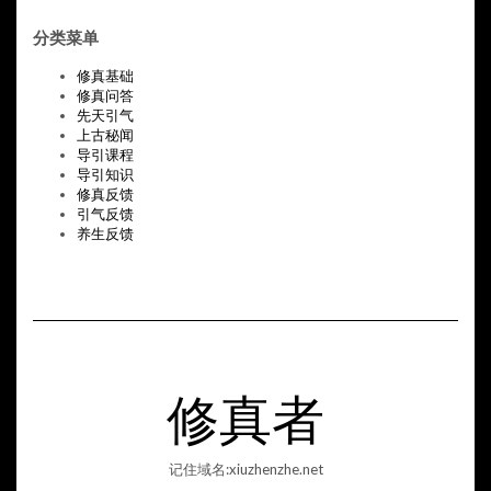
分类菜单
修真基础
修真问答
先天引气
上古秘闻
导引课程
导引知识
修真反馈
引气反馈
养生反馈
修真者
记住域名:xiuzhenzhe.net