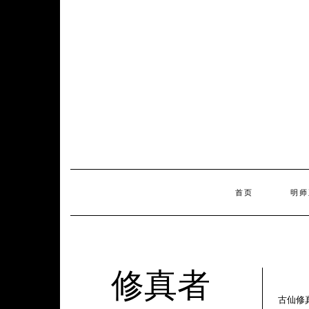
Skip
to
content
首页
明师
修真者
古仙修