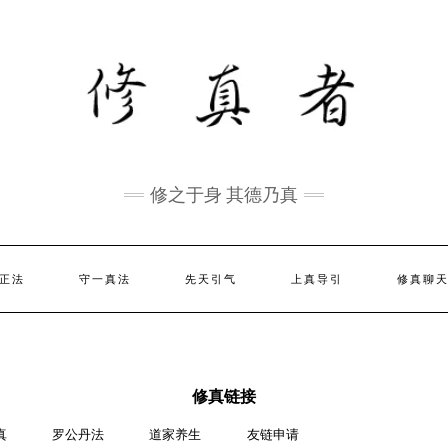
修之于身 其德乃真
正法
守一真法
先天引气
上真导引
修真聊
修真链接
真
罗公丹法
道家养生
友链申请