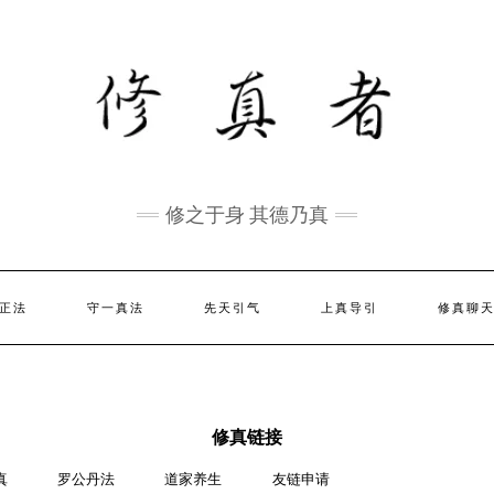
修之于身 其德乃真
正法
守一真法
先天引气
上真导引
修真聊
修真链接
真
罗公丹法
道家养生
友链申请