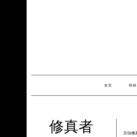
Skip
to
content
首页
明师
修真者
古仙修