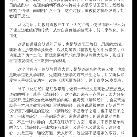
日的战乱中，在现实的朝不保夕与许诺中的极乐胡国面前，纷纷被
收割了信仰。南朝四百八十寺，这个时候，道教徒才恍然发觉，胡
教猛于虎也。
从此之后，胡教对道教产生了巨大的冲击，使得道教不得不为
了保全道教组织和传承，从对自身修炼的迷恋中，转向宗教化、神
道化。
这是仙道融合胡道的开始，也是胡道儒三角归一思想的发端。
胡教通过抄袭与偷换概念，以及对道教和儒教思想的部分接受，成
功完成了伪本土化。而儒道两教思想也受到胡教巨大影响，形成了
在道德观模式上三教归一的基础。
这个时候有一位胡教昙鸾大师，是胡道融合的代表人物，他就
是既学道教又学胡教，先随陶弘景学习炼气长生之法，后又听从印
度牲人菩提流支劝告，改修《观无量寿经》，终于得享66岁高寿。
除了《化胡经》是胡教攀附，还有一部经文是胡教思想渗透入
道教的明证，就是《清静经》。这个说起来有一点忌讳，因为好多
道观都把这部经当做早晚课的内容。但考究《清静经》 ，会发现这
就是一本用道教常用词汇写就的胡经，或者说是被剔除了胡道异同
仅保留了相同点的道经。《清静经》不是老子之道，也不是庄子之
道，一味讲静定，正是胡屠之道。道家是讲静，但道家是动静相
宜，不是一味求静的，尤其在练功下手方面，道家并不仅仅是单纯
的入定。清静经以一味求静为真道，又是空无又是常寂，遣欲澄
心、六欲三毒，诵经万遍、天人所习。这些都不是道家的东西。即