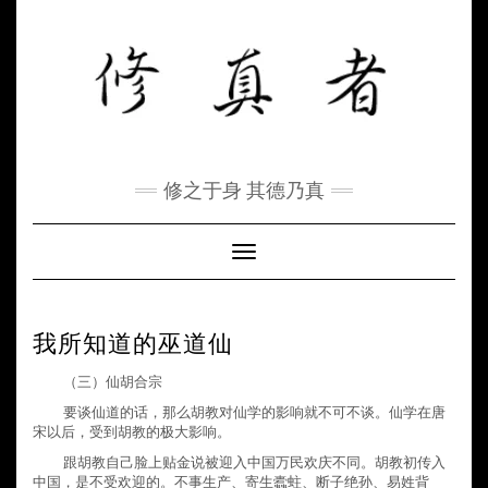
Skip
to
content
修之于身 其德乃真
Toggle Navigation
我所知道的巫道仙
（三）仙胡合宗
要谈仙道的话，那么胡教对仙学的影响就不可不谈。仙学在唐
宋以后，受到胡教的极大影响。
跟胡教自己脸上贴金说被迎入中国万民欢庆不同。胡教初传入
中国，是不受欢迎的。不事生产、寄生蠹蛀、断子绝孙、易姓背