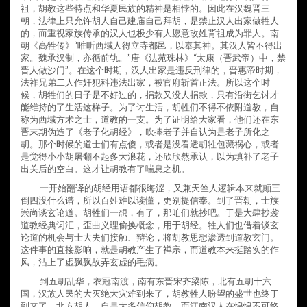
祖，胡教这些特点和华夏民族的精神是相悖的。因此在汉魏晋三
朝，法律上只允许胡人自己建庙自己拜胡，是禁止汉人出家做牲人
的，而重视家族传承的汉人也极少有人愿意改姓背祖成为罪人。南
朝《高牲传》“唯听西域人得立寺都邑，以奉其神。其汉人皆不得出
家。魏承汉制，亦循前轨。”唐《法苑珠林》“太康（晋武帝）中，禁
晋人做沙门”。在这个时期，汉人出家是违反刑律的，晋惠帝时期，
法祚兄弟二人作奸犯科违法出家，被官府斩首正法。所以这个时
候，胡牲们的日子是不好过的，捐款又没人捐款，只有沿街乞讨才
能维持的了生活这样子。为了讨生活，胡牲们不得不依附道教，自
称为西域方术之士，道教的一支。为了证明给大家看，他们还在东
晋末期伪造了《老子化胡经》，吹捧老子并自认为是老子所化之
胡。那个时候的道士们有点傻，或者是没看透胡牲包藏祸心，或者
是觉得小小胡屠翻不起多大浪花，还欣欣然承认，以为填补了老子
出关后的空白。这才让胡教有了喘息之机。
一开始翻译的胡经用语都很晦涩，又兼天竺人逻辑本来就颠三
倒四没什么谱，所以百姓难以读懂，更别提信奉。到了晋朝，士族
崇尚谈玄论道。胡牲们一想，有了，那咱们就抄吧。于是大肆抄袭
道教经典词汇，歪曲义理偷换概念，用于胡经。牲人们也借着谈玄
论道的机会与士大夫们接触、辩论，将胡教思想渗透到道教玄门。
这件事的直接影响，就是胡教产生了禅宗，而道教本来挺踏实的作
风，沾上了虚飘飘故弄玄虚的毛病。
到五胡乱华，衣冠南渡，南有东晋宋齐梁陈，北有五胡十六
国，汉族人民的大灭绝大灾难到来了，胡教牲人盼望的盛世也终于
到来了。北方胡人，自是大多信仰胡教。而江南汉人在惶惶不可终