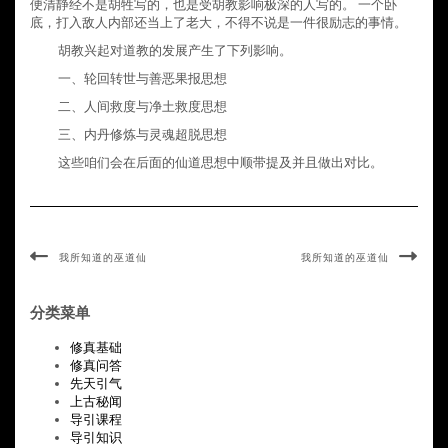
便清静经不是胡牲写的，也是受胡教影响极深的人写的。 一个卧
底，打入敌人内部还当上了老大，不得不说是一件很励志的事情。
胡教兴起对道教的发展产生了下列影响。
一、轮回转世与善恶果报思想
二、人间救度与净土救度思想
三、内丹修炼与灵魂超脱思想
这些咱们会在后面的仙道思想中顺带提及并且做出对比。
我所知道的巫道仙
我所知道的巫道仙
分类菜单
修真基础
修真问答
先天引气
上古秘闻
导引课程
导引知识