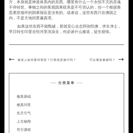
方，本身就是神道体系内的东西。哪里有什么一个永恒不灭的灵魂
不停转世。事物之间的客观因果联系是不可否认的，但一个根据善
恶累世循环的因果报应是没有的。或者说，这些东西只在佛国之
内，不是天地间普遍真理。
如果这些东西不能甄破，那就安心去念阿弥陀佛，求生净土，
早日转生印度去恒河里洗澡去，何必谈什么修道，徒生烦恼。
修道人如何看待善恶？行善就是修行吗？
可以佛道兼修吗？
分类菜单
修真基础
修真问答
先天引气
上古秘闻
导引课程