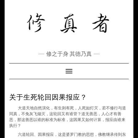
Skip
to
content
修之于身 其德乃真
Toggle Navigation
关于生死轮回因果报应？
大道天地自然演化，有生则有死，人死如灯灭，若不修行与道
同真，不免灰飞烟灭，这轮回又有谁管？道无善恶，人心才有善
恶，那这善恶以谁的标准为标准，这因果又如何计算，报应由谁来
执行？
六道轮回、因果报应，这是婆罗门教的思想，佛教继承传到东