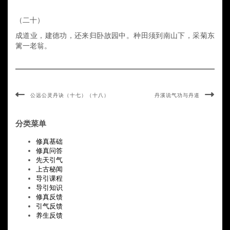
（二十）
成道业，建德功，还来归卧故园中。种田须到南山下，
采菊东
篱一老翁。
公远公灵丹诀（十七）（十八）
丹溪说气功与丹道
分类菜单
修真基础
修真问答
先天引气
上古秘闻
导引课程
导引知识
修真反馈
引气反馈
养生反馈