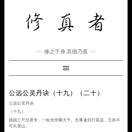
Skip
to
content
修之于身 其德乃真
Toggle Navigation
公远公灵丹诀（十九）（二十）
公远公灵丹诀
（十九）
跳脱三尺任君专，一粒光华耀大千。无事速归行莫远，
王孙不
可久居山。